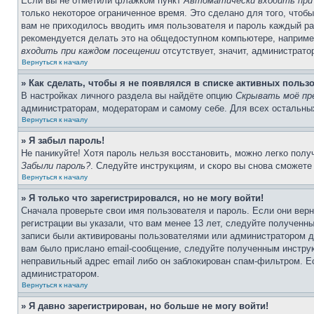
Если вы не отметили флажком пункт
Автоматически входить при
только некоторое ограниченное время. Это сделано для того, чтоб
вам не приходилось вводить имя пользователя и пароль каждый ра
рекомендуется делать это на общедоступном компьютере, например 
входить при каждом посещении
отсутствует, значит, администрато
Вернуться к началу
» Как сделать, чтобы я не появлялся в списке активных польз
В настройках личного раздела вы найдёте опцию
Скрывать моё пр
администраторам, модераторам и самому себе. Для всех остальны
Вернуться к началу
» Я забыл пароль!
Не паникуйте! Хотя пароль нельзя восстановить, можно легко пол
Забыли пароль?
. Следуйте инструкциям, и скоро вы снова сможете
Вернуться к началу
» Я только что зарегистрировался, но не могу войти!
Сначала проверьте свои имя пользователя и пароль. Если они вер
регистрации вы указали, что вам менее 13 лет, следуйте полученн
записи были активированы пользователями или администратором до
вам было прислано email-сообщение, следуйте полученным инструк
неправильный адрес email либо он заблокирован спам-фильтром. Ес
администратором.
Вернуться к началу
» Я давно зарегистрирован, но больше не могу войти!