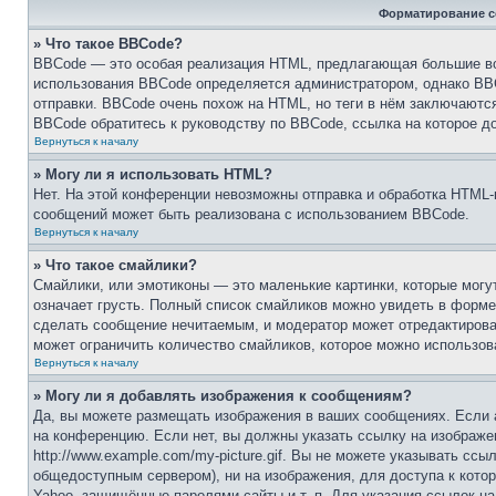
Форматирование с
» Что такое BBCode?
BBCode — это особая реализация HTML, предлагающая большие в
использования BBCode определяется администратором, однако BBC
отправки. BBCode очень похож на HTML, но теги в нём заключаются 
BBCode обратитесь к руководству по BBCode, ссылка на которое д
Вернуться к началу
» Могу ли я использовать HTML?
Нет. На этой конференции невозможны отправка и обработка HTM
сообщений может быть реализована с использованием BBCode.
Вернуться к началу
» Что такое смайлики?
Смайлики, или эмотиконы — это маленькие картинки, которые могут
означает грусть. Полный список смайликов можно увидеть в форме 
сделать сообщение нечитаемым, и модератор может отредактирова
может ограничить количество смайликов, которое можно использов
Вернуться к началу
» Могу ли я добавлять изображения к сообщениям?
Да, вы можете размещать изображения в ваших сообщениях. Если 
на конференцию. Если нет, вы должны указать ссылку на изображе
http://www.example.com/my-picture.gif. Вы не можете указывать сс
общедоступным сервером), ни на изображения, для доступа к котор
Yahoo, защищённые паролями сайты и т. п. Для указания ссылок на