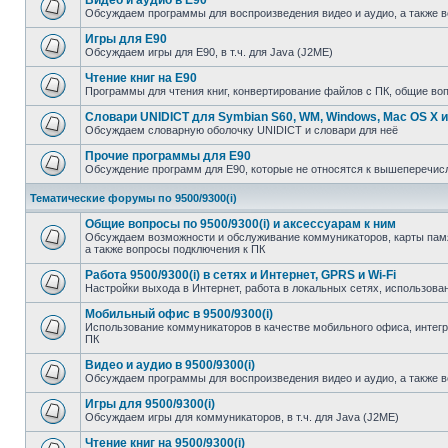
Видео и аудио в E90
Обсуждаем программы для воспроизведения видео и аудио, а также 
Игры для E90
Обсуждаем игры для E90, в т.ч. для Java (J2ME)
Чтение книг на E90
Программы для чтения книг, конвертирование файлов с ПК, общие во
Словари UNIDICT для Symbian S60, WM, Windows, Mac OS X и
Обсуждаем словарную оболочку UNIDICT и словари для неё
Прочие программы для E90
Обсуждение программ для E90, которые не относятся к вышеперечи
Тематические форумы по 9500/9300(i)
Общие вопросы по 9500/9300(i) и аксессуарам к ним
Обсуждаем возможности и обслуживание коммуникаторов, карты памят
а также вопросы подключения к ПК
Работа 9500/9300(i) в сетях и Интернет, GPRS и Wi-Fi
Настройки выхода в Интернет, работа в локальных сетях, использован
Мобильный офис в 9500/9300(i)
Использование коммуникаторов в качестве мобильного офиса, инте
ПК
Видео и аудио в 9500/9300(i)
Обсуждаем программы для воспроизведения видео и аудио, а также 
Игры для 9500/9300(i)
Обсуждаем игры для коммуникаторов, в т.ч. для Java (J2ME)
Чтение книг на 9500/9300(i)