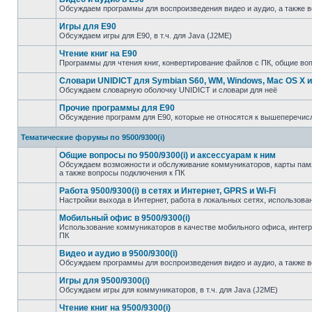
Обсуждаем программы для воспроизведения видео и аудио, а также 
Игры для E90
Обсуждаем игры для E90, в т.ч. для Java (J2ME)
Чтение книг на E90
Программы для чтения книг, конвертирование файлов с ПК, общие во
Словари UNIDICT для Symbian S60, WM, Windows, Mac OS X и
Обсуждаем словарную оболочку UNIDICT и словари для неё
Прочие программы для E90
Обсуждение программ для E90, которые не относятся к вышеперечи
Тематические форумы по 9500/9300(i)
Общие вопросы по 9500/9300(i) и аксессуарам к ним
Обсуждаем возможности и обслуживание коммуникаторов, карты памят
а также вопросы подключения к ПК
Работа 9500/9300(i) в сетях и Интернет, GPRS и Wi-Fi
Настройки выхода в Интернет, работа в локальных сетях, использован
Мобильный офис в 9500/9300(i)
Использование коммуникаторов в качестве мобильного офиса, инте
ПК
Видео и аудио в 9500/9300(i)
Обсуждаем программы для воспроизведения видео и аудио, а также 
Игры для 9500/9300(i)
Обсуждаем игры для коммуникаторов, в т.ч. для Java (J2ME)
Чтение книг на 9500/9300(i)