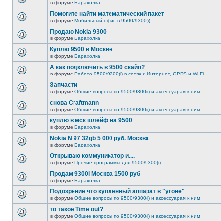
в форуме
Барахолка
Помогите найти математический пакет
в форуме
Мобильный офис в 9500/9300(i)
Продаю Nokia 9300
в форуме
Барахолка
Куплю 9500 в Москве
в форуме
Барахолка
А как подключить в 9500 скайп?
в форуме
Работа 9500/9300(i) в сетях и Интернет, GPRS и Wi-Fi
Запчасти
в форуме
Общие вопросы по 9500/9300(i) и аксессуарам к ним
снова Craftmann
в форуме
Общие вопросы по 9500/9300(i) и аксессуарам к ним
куплю в мск шлейф на 9500
в форуме
Барахолка
Nokia N 97 32gb 5 000 руб. Москва
в форуме
Барахолка
Открываю коммуникатор и....
в форуме
Прочие программы для 9500/9300(i)
Продам 9300i Москва 1500 руб
в форуме
Барахолка
Подозрение что купленный аппарат в "угоне"
в форуме
Общие вопросы по 9500/9300(i) и аксессуарам к ним
то такое Time out?
в форуме
Общие вопросы по 9500/9300(i) и аксессуарам к ним