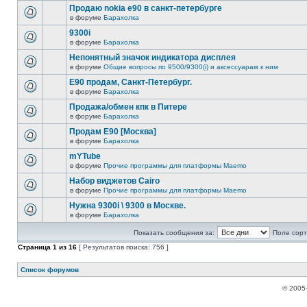
Продаю nokia е90 в санкт-петербурге
в форуме
Барахолка
9300i
в форуме
Барахолка
Непонятный значок индикатора дисплея
в форуме
Общие вопросы по 9500/9300(i) и аксессуарам к ним
Е90 продам, Санкт-Петербург.
в форуме
Барахолка
Продажа/обмен кпк в Питере
в форуме
Барахолка
Продам E90 [Москва]
в форуме
Барахолка
mYTube
в форуме
Прочие программы для платформы Maemo
Набор виджетов Cairo
в форуме
Прочие программы для платформы Maemo
Нужна 9300i \ 9300 в Москве.
в форуме
Барахолка
Показать сообщения за:
Поле сорт
Страница
1
из
16
[ Результатов поиска: 756 ]
Список форумов
© 2005