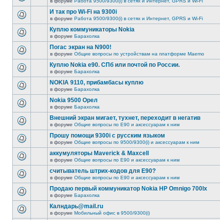
в форуме
Работа 9500/9300(i) в сетях и Интернет, GPRS и Wi-Fi
И так про Wi-Fi на 9300i
в форуме
Работа 9500/9300(i) в сетях и Интернет, GPRS и Wi-Fi
Куплю коммуникаторы Nokia
в форуме
Барахолка
Погас экран на N900!
в форуме
Общие вопросы по устройствам на платформе Maemo
Куплю Nokia e90. СПб или почтой по России.
в форуме
Барахолка
NOKIA 9110, прибамбасы куплю
в форуме
Барахолка
Nokia 9500 Орел
в форуме
Барахолка
Внешний экран мигает, тухнет, переходит в негатив
в форуме
Общие вопросы по E90 и аксессуарам к ним
Прошу помощи 9300i c русским языком
в форуме
Общие вопросы по 9500/9300(i) и аксессуарам к ним
аккумуляторы Maverick & Maxcell
в форуме
Общие вопросы по E90 и аксессуарам к ним
считыватель штрих-кодов для Е90?
в форуме
Общие вопросы по E90 и аксессуарам к ним
Продаю первый коммуникатор Nokia HP Omnigo 700lx
в форуме
Барахолка
Калндарь@mail.ru
в форуме
Мобильный офис в 9500/9300(i)