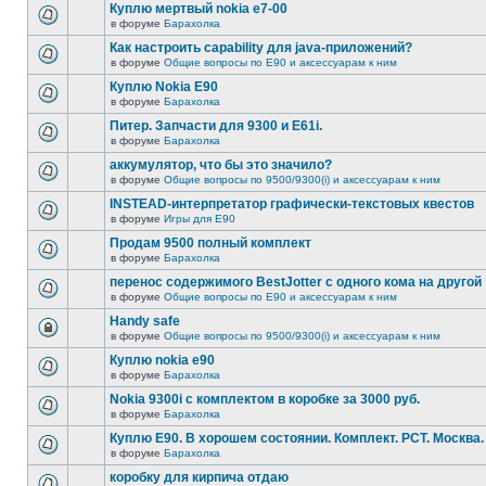
Куплю мертвый nokia e7-00
в форуме
Барахолка
Как настроить capability для java-приложений?
в форуме
Общие вопросы по E90 и аксессуарам к ним
Куплю Nokia E90
в форуме
Барахолка
Питер. Запчасти для 9300 и Е61i.
в форуме
Барахолка
аккумулятор, что бы это значило?
в форуме
Общие вопросы по 9500/9300(i) и аксессуарам к ним
INSTEAD-интерпретатор графически-текстовых квестов
в форуме
Игры для E90
Продам 9500 полный комплект
в форуме
Барахолка
перенос содержимого BestJotter с одного кома на другой
в форуме
Общие вопросы по E90 и аксессуарам к ним
Handy safe
в форуме
Общие вопросы по 9500/9300(i) и аксессуарам к ним
Куплю nokia e90
в форуме
Барахолка
Nokia 9300i с комплектом в коробке за 3000 руб.
в форуме
Барахолка
Куплю Е90. В хорошем состоянии. Комплект. РСТ. Москва.
в форуме
Барахолка
коробку для кирпича отдаю