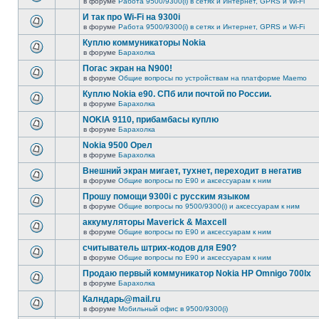
в форуме
Работа 9500/9300(i) в сетях и Интернет, GPRS и Wi-Fi
И так про Wi-Fi на 9300i
в форуме
Работа 9500/9300(i) в сетях и Интернет, GPRS и Wi-Fi
Куплю коммуникаторы Nokia
в форуме
Барахолка
Погас экран на N900!
в форуме
Общие вопросы по устройствам на платформе Maemo
Куплю Nokia e90. СПб или почтой по России.
в форуме
Барахолка
NOKIA 9110, прибамбасы куплю
в форуме
Барахолка
Nokia 9500 Орел
в форуме
Барахолка
Внешний экран мигает, тухнет, переходит в негатив
в форуме
Общие вопросы по E90 и аксессуарам к ним
Прошу помощи 9300i c русским языком
в форуме
Общие вопросы по 9500/9300(i) и аксессуарам к ним
аккумуляторы Maverick & Maxcell
в форуме
Общие вопросы по E90 и аксессуарам к ним
считыватель штрих-кодов для Е90?
в форуме
Общие вопросы по E90 и аксессуарам к ним
Продаю первый коммуникатор Nokia HP Omnigo 700lx
в форуме
Барахолка
Калндарь@mail.ru
в форуме
Мобильный офис в 9500/9300(i)