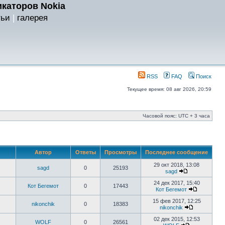
каторов Nokia
тьи
|
галерея
RSS
FAQ
Поиск
Текущее время: 08 авг 2026, 20:59
Часовой пояс: UTC + 3 часа
Автор
Ответы
Просмотры
Последнее сообщение
29 окт 2018, 13:08
sagd
0
25193
sagd
24 дек 2017, 15:40
Кот Бегемот
0
17443
Кот Бегемот
15 фев 2017, 12:25
nikonchik
0
18383
nikonchik
02 дек 2015, 12:53
WOLF
0
26561