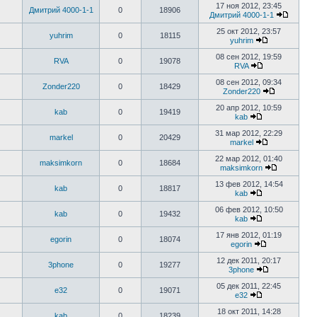
17 ноя 2012, 23:45
Дмитрий 4000-1-1
0
18906
Дмитрий 4000-1-1
25 окт 2012, 23:57
yuhrim
0
18115
yuhrim
08 сен 2012, 19:59
RVA
0
19078
RVA
08 сен 2012, 09:34
Zonder220
0
18429
Zonder220
20 апр 2012, 10:59
kab
0
19419
kab
31 мар 2012, 22:29
markel
0
20429
markel
22 мар 2012, 01:40
maksimkorn
0
18684
maksimkorn
13 фев 2012, 14:54
kab
0
18817
kab
06 фев 2012, 10:50
kab
0
19432
kab
17 янв 2012, 01:19
egorin
0
18074
egorin
12 дек 2011, 20:17
3phone
0
19277
3phone
05 дек 2011, 22:45
e32
0
19071
e32
18 окт 2011, 14:28
kab
0
18239