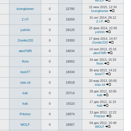
WOLF
22 июн 2015, 12:34
ksergkemer
0
22785
ksergkemer
31 окт 2014, 09:12
Z.I.P.
0
18269
Z.I.P.
25 фев 2014, 22:45
yuhrim
0
28125
yuhrim
17 фев 2014, 14:47
Zonder220
0
19300
Zonder220
14 ноя 2013, 15:15
alexFWR
0
18634
alexFWR
24 авг 2013, 15:33
Rom
0
18562
Rom
30 апр 2013, 14:22
boot77
0
18434
boot77
20 мар 2013, 00:00
stas.sti
0
19518
stas.sti
29 дек 2012, 10:06
kab
0
20714
kab
17 дек 2012, 11:15
kab
0
19110
kab
13 дек 2012, 12:22
Pritzker
0
18974
Pritzker
04 дек 2012, 15:48
WOLF
0
18907
WOLF