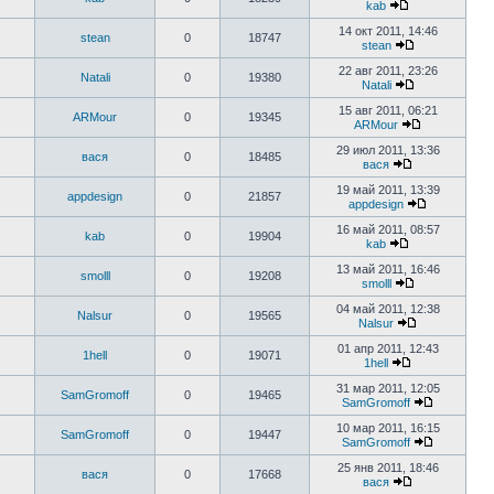
kab
14 окт 2011, 14:46
stean
0
18747
stean
22 авг 2011, 23:26
Natali
0
19380
Natali
15 авг 2011, 06:21
ARMour
0
19345
ARMour
29 июл 2011, 13:36
вася
0
18485
вася
19 май 2011, 13:39
appdesign
0
21857
appdesign
16 май 2011, 08:57
kab
0
19904
kab
13 май 2011, 16:46
smolll
0
19208
smolll
04 май 2011, 12:38
Nalsur
0
19565
Nalsur
01 апр 2011, 12:43
1hell
0
19071
1hell
31 мар 2011, 12:05
SamGromoff
0
19465
SamGromoff
10 мар 2011, 16:15
SamGromoff
0
19447
SamGromoff
25 янв 2011, 18:46
вася
0
17668
вася