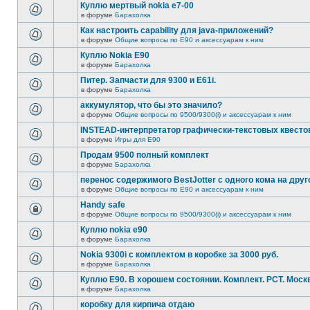
Куплю мертвый nokia e7-00
в форуме
Барахолка
Как настроить capability для java-приложений?
в форуме
Общие вопросы по E90 и аксессуарам к ним
Куплю Nokia E90
в форуме
Барахолка
Питер. Запчасти для 9300 и Е61i.
в форуме
Барахолка
аккумулятор, что бы это значило?
в форуме
Общие вопросы по 9500/9300(i) и аксессуарам к ним
INSTEAD-интерпретатор графически-текстовых квесто
в форуме
Игры для E90
Продам 9500 полный комплект
в форуме
Барахолка
перенос содержимого BestJotter с одного кома на друг
в форуме
Общие вопросы по E90 и аксессуарам к ним
Handy safe
в форуме
Общие вопросы по 9500/9300(i) и аксессуарам к ним
Куплю nokia e90
в форуме
Барахолка
Nokia 9300i с комплектом в коробке за 3000 руб.
в форуме
Барахолка
Куплю Е90. В хорошем состоянии. Комплект. РСТ. Моск
в форуме
Барахолка
коробку для кирпича отдаю