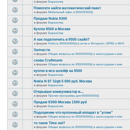
в форуме
Барахолка
Помогите найти математический пакет
в форуме
Мобильный офис в 9500/9300(i)
Продаю Nokia 9300
в форуме
Барахолка
Куплю 9500 в Москве
в форуме
Барахолка
А как подключить в 9500 скайп?
в форуме
Работа 9500/9300(i) в сетях и Интернет, GPRS и Wi-Fi
Запчасти
в форуме
Общие вопросы по 9500/9300(i) и аксессуарам к ним
снова Craftmann
в форуме
Общие вопросы по 9500/9300(i) и аксессуарам к ним
куплю в мск шлейф на 9500
в форуме
Барахолка
Nokia N 97 32gb 5 000 руб. Москва
в форуме
Барахолка
Открываю коммуникатор и....
в форуме
Прочие программы для 9500/9300(i)
Продам 9300i Москва 1500 руб
в форуме
Барахолка
Подозрение что купленный аппарат в "угоне"
в форуме
Общие вопросы по 9500/9300(i) и аксессуарам к ним
то такое Time out?
в форуме
Общие вопросы по 9500/9300(i) и аксессуарам к ним