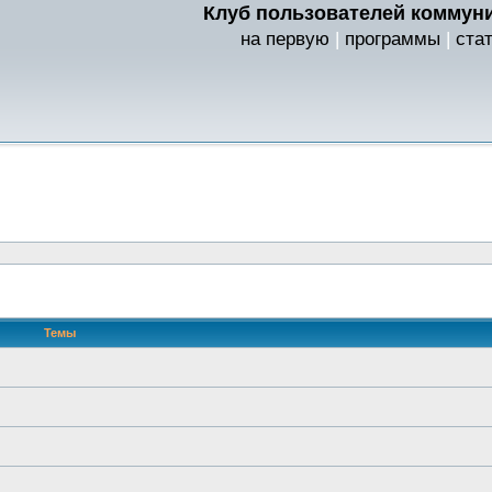
Клуб пользователей коммуни
на первую
|
программы
|
ста
Темы