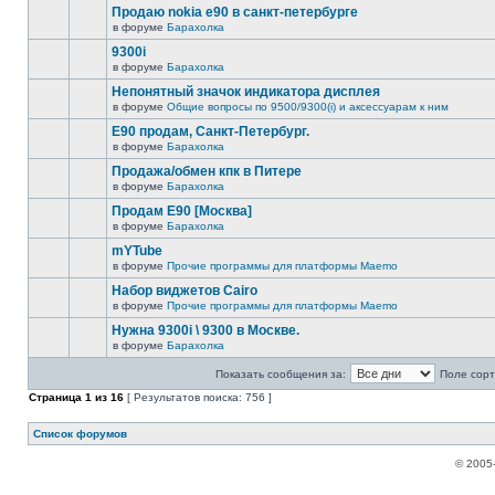
Продаю nokia е90 в санкт-петербурге
в форуме
Барахолка
9300i
в форуме
Барахолка
Непонятный значок индикатора дисплея
в форуме
Общие вопросы по 9500/9300(i) и аксессуарам к ним
Е90 продам, Санкт-Петербург.
в форуме
Барахолка
Продажа/обмен кпк в Питере
в форуме
Барахолка
Продам E90 [Москва]
в форуме
Барахолка
mYTube
в форуме
Прочие программы для платформы Maemo
Набор виджетов Cairo
в форуме
Прочие программы для платформы Maemo
Нужна 9300i \ 9300 в Москве.
в форуме
Барахолка
Показать сообщения за:
Поле сорт
Страница
1
из
16
[ Результатов поиска: 756 ]
Список форумов
© 2005