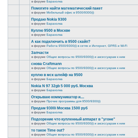
в форуме
Барахолка
Помогите найти математический пакет
в форуме
Мобильный офис в 9500/9300(i)
Продаю Nokia 9300
в форуме
Барахолка
Куплю 9500 в Москве
в форуме
Барахолка
А как подключить в 9500 скайп?
в форуме
Работа 9500/9300(i) в сетях и Интернет, GPRS и Wi-Fi
Запчасти
в форуме
Общие вопросы по 9500/9300(i) и аксессуарам к ним
снова Craftmann
в форуме
Общие вопросы по 9500/9300(i) и аксессуарам к ним
куплю в мск шлейф на 9500
в форуме
Барахолка
Nokia N 97 32gb 5 000 руб. Москва
в форуме
Барахолка
Открываю коммуникатор и....
в форуме
Прочие программы для 9500/9300(i)
Продам 9300i Москва 1500 руб
в форуме
Барахолка
Подозрение что купленный аппарат в "угоне"
в форуме
Общие вопросы по 9500/9300(i) и аксессуарам к ним
то такое Time out?
в форуме
Общие вопросы по 9500/9300(i) и аксессуарам к ним