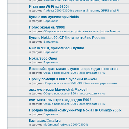
в форуме
Работа 9500/9300(i) в сетях и Интернет, GPRS и Wi-Fi
И так про Wi-Fi на 9300i
в форуме
Работа 9500/9300(i) в сетях и Интернет, GPRS и Wi-Fi
Куплю коммуникаторы Nokia
в форуме
Барахолка
Погас экран на N900!
в форуме
Общие вопросы по устройствам на платформе Maemo
Куплю Nokia e90. СПб или почтой по России.
в форуме
Барахолка
NOKIA 9110, прибамбасы куплю
в форуме
Барахолка
Nokia 9500 Орел
в форуме
Барахолка
Внешний экран мигает, тухнет, переходит в негатив
в форуме
Общие вопросы по E90 и аксессуарам к ним
Прошу помощи 9300i c русским языком
в форуме
Общие вопросы по 9500/9300(i) и аксессуарам к ним
аккумуляторы Maverick & Maxcell
в форуме
Общие вопросы по E90 и аксессуарам к ним
считыватель штрих-кодов для Е90?
в форуме
Общие вопросы по E90 и аксессуарам к ним
Продаю первый коммуникатор Nokia HP Omnigo 700lx
в форуме
Барахолка
Калндарь@mail.ru
в форуме
Мобильный офис в 9500/9300(i)