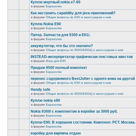
Куплю мертвый nokia e7-00
в форуме
Барахолка
Как настроить capability для java-приложений?
в форуме
Общие вопросы по E90 и аксессуарам к ним
Куплю Nokia E90
в форуме
Барахолка
Питер. Запчасти для 9300 и Е61i.
в форуме
Барахолка
аккумулятор, что бы это значило?
в форуме
Общие вопросы по 9500/9300(i) и аксессуарам к ним
INSTEAD-интерпретатор графически-текстовых квестов
в форуме
Игры для E90
Продам 9500 полный комплект
в форуме
Барахолка
перенос содержимого BestJotter с одного кома на другой
в форуме
Общие вопросы по E90 и аксессуарам к ним
Handy safe
в форуме
Общие вопросы по 9500/9300(i) и аксессуарам к ним
Куплю nokia e90
в форуме
Барахолка
Nokia 9300i с комплектом в коробке за 3000 руб.
в форуме
Барахолка
Куплю Е90. В хорошем состоянии. Комплект. РСТ. Москва.
в форуме
Барахолка
коробку для кирпича отдаю