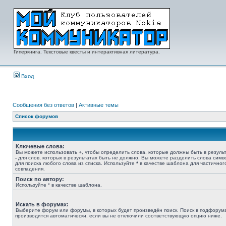
Гиперкнига. Текстовые квесты и интерактивная литература.
Вход
Сообщения без ответов
|
Активные темы
Список форумов
Ключевые слова:
Вы можете использовать
+
, чтобы определить слова, которые должны быть в результ
-
для слов, которых в результатах быть не должно. Вы можете разделить слова сим
для поиска любого слова из списка. Используйте
*
в качестве шаблона для частичног
совпадения.
Поиск по автору:
Используйте * в качестве шаблона.
Искать в форумах:
Выберите форум или форумы, в которых будет произведён поиск. Поиск в подфорум
производится автоматически, если вы не отключили соответствующую опцию ниже.