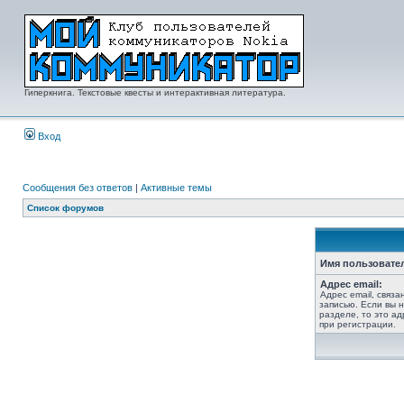
Гиперкнига. Текстовые квесты и интерактивная литература.
Вход
Сообщения без ответов
|
Активные темы
Список форумов
Имя пользовате
Адрес email:
Адрес email, связ
записью. Если вы 
разделе, то это ад
при регистрации.