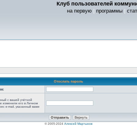
Клуб пользователей коммуни
на первую
|
программы
|
ста
Отослать пароль
ля:
анный с вашей учётной
не изменили его в Личном
рес e-mail, указанный вами
© 2005-2024
Алексей Мартынов