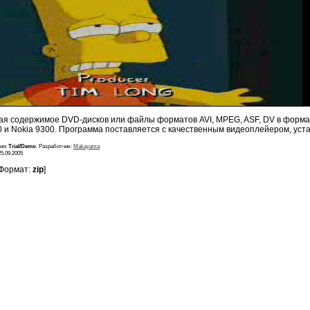
я содержимое DVD-дисков или файлы форматов AVI, MPEG, ASF, DV в формат
0 и Nokia 9300. Программа поставляется с качественным видеоплейером, ус
ия:
Trial/Demo
. Разработчик:
Makayama
25.09.2005
Формат:
zip
]