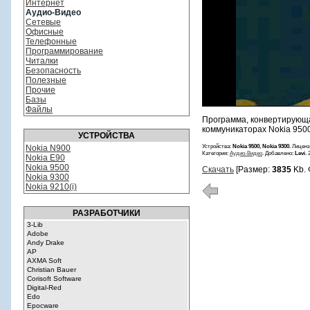
Интернет
Аудио-Видео
Сетевые
Офисные
Телефонные
Программирование
Читалки
Безопасность
Полезные
Прочие
Базы
Файлы
Программа, конвертирующа
коммуникаторах Nokia 950
УСТРОЙСТВА
Устройства:
Nokia 9500, Nokia 9300.
Лиценз
Nokia N900
Категория:
Аудио-Видео
. Добавлено:
Levi
. 
Nokia E90
Nokia 9500
Скачать
[Размер:
3835
Kb. 
Nokia 9300
Nokia 9210(i)
РАЗРАБОТЧИКИ