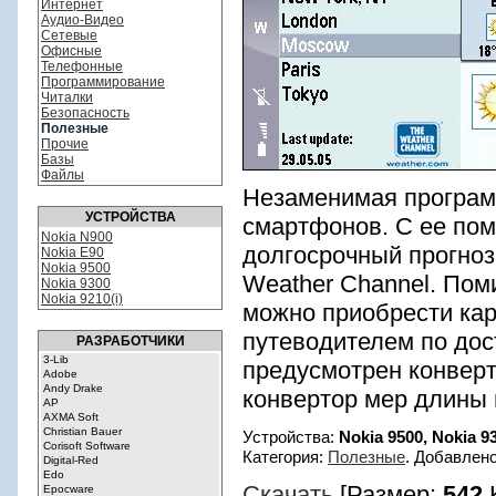
Интернет
Аудио-Видео
Сетевые
Офисные
Телефонные
Программирование
Читалки
Безопасность
Полезные
Прочие
Базы
Файлы
Незаменимая програм
УСТРОЙСТВА
смартфонов. С ее пом
Nokia N900
долгосрочный прогноз
Nokia E90
Nokia 9500
Weather Channel. Поми
Nokia 9300
Nokia 9210(i)
можно приобрести ка
путеводителем по дос
РАЗРАБОТЧИКИ
предусмотрен конвер
конвертор мер длины 
Устройства:
Nokia 9500, Nokia 9
Категория:
Полезные
. Добавлен
Скачать
[Размер:
542